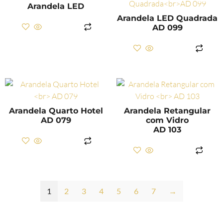
Arandela LED
Arandela LED Quadrada
AD 099
LER MAIS
LER MAIS
Arandela Quarto Hotel
Arandela Retangular
AD 079
com Vidro
AD 103
LER MAIS
LER MAIS
1
2
3
4
5
6
7
→