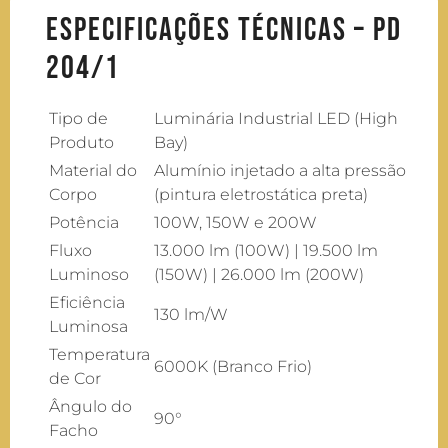
Especificações Técnicas – PD
204/1
Tipo de
Luminária Industrial LED (High
Produto
Bay)
Material do
Alumínio injetado a alta pressão
Corpo
(pintura eletrostática preta)
Potência
100W, 150W e 200W
Fluxo
13.000 lm (100W) | 19.500 lm
Luminoso
(150W) | 26.000 lm (200W)
Eficiência
130 lm/W
Luminosa
Temperatura
6000K (Branco Frio)
de Cor
Ângulo do
90°
Facho