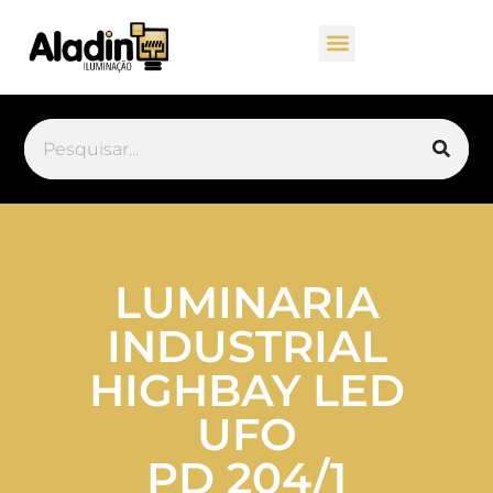
LUMINARIA
INDUSTRIAL
HIGHBAY LED
UFO
PD 204/1