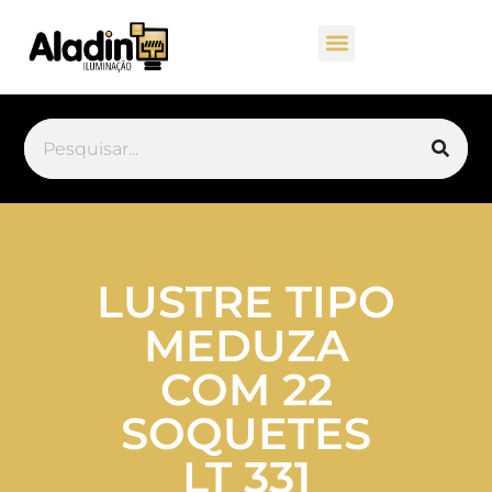
LUSTRE TIPO
MEDUZA
COM 22
SOQUETES
LT 331