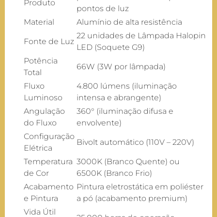
Produto
pontos de luz
Material
Alumínio de alta resistência
22 unidades de Lâmpada Halopin
Fonte de Luz
LED (Soquete G9)
Potência
66W (3W por lâmpada)
Total
Fluxo
4.800 lúmens (iluminação
Luminoso
intensa e abrangente)
Angulação
360° (iluminação difusa e
do Fluxo
envolvente)
Configuração
Bivolt automático (110V – 220V)
Elétrica
Temperatura
3000K (Branco Quente) ou
de Cor
6500K (Branco Frio)
Acabamento
Pintura eletrostática em poliéster
e Pintura
a pó (acabamento premium)
Vida Útil