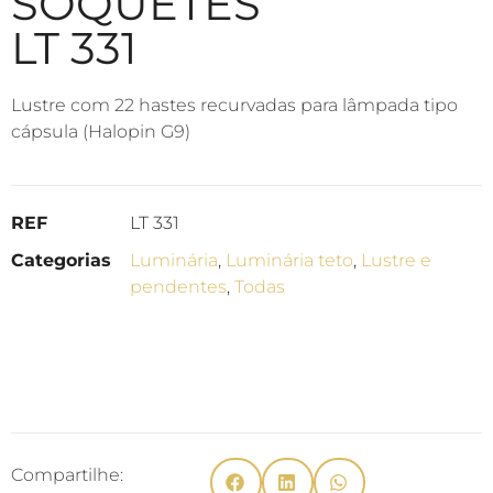
SOQUETES
LT 331
Lustre com 22 hastes recurvadas para lâmpada tipo
cápsula (Halopin G9)
REF
LT 331
Categorias
Luminária
,
Luminária teto
,
Lustre e
pendentes
,
Todas
Compartilhe: