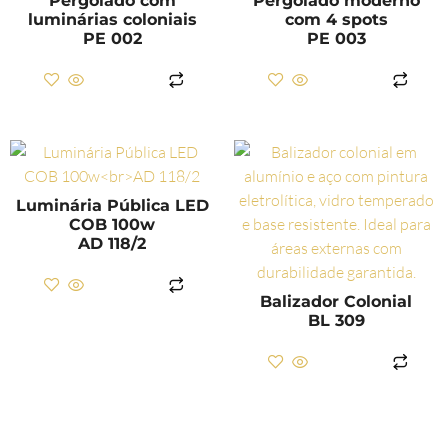
Pergolado com
Pergolado moderno
luminárias coloniais
com 4 spots
PE 002
PE 003
LER MAIS
LER MAIS
Luminária Pública LED
COB 100w
AD 118/2
LER MAIS
Balizador Colonial
BL 309
LER MAIS