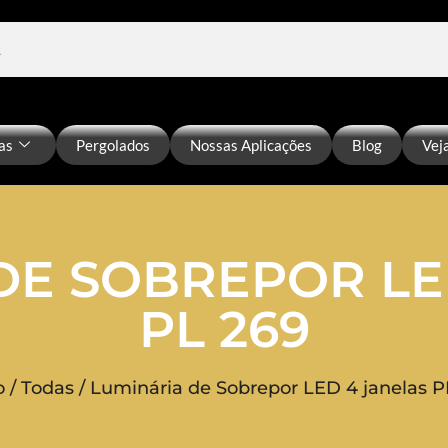
as
Pergolados
Nossas Aplicações
Blog
Vej
DE SOBREPOR LE
PL 269
o
/
Todas
/ Luminária de Sobrepor LED 4 janelas P