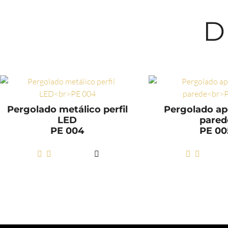
D
Pergolado metálico perfil
Pergolado ap
LED
pared
PE 004
PE 00
LER MAIS
LER M