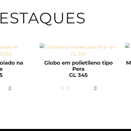
ESTAQUES
oiado na
Globo em polietileno tipo
M
e
Pera
5
GL 345
AIS
LER MAIS