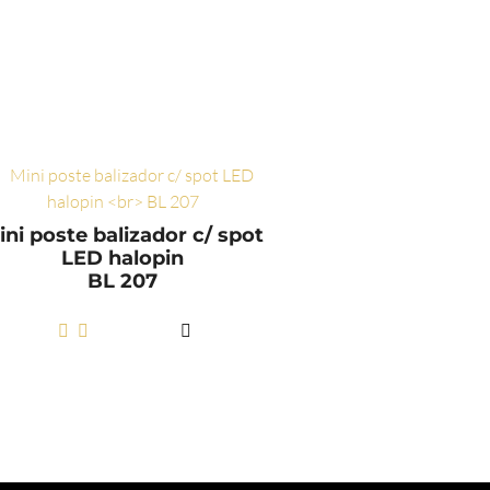
ini poste balizador c/ spot
LED halopin
BL 207
LER MAIS