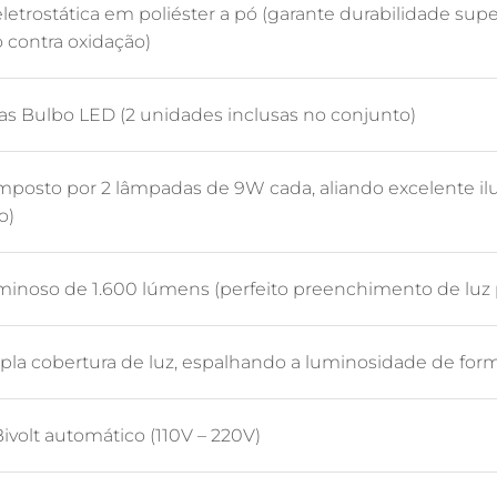
eletrostática em poliéster a pó (garante durabilidade sup
 contra oxidação)
s Bulbo LED (2 unidades inclusas no conjunto)
posto por 2 lâmpadas de 9W cada, aliando excelente il
o)
minoso de 1.600 lúmens (perfeito preenchimento de luz 
pla cobertura de luz, espalhando a luminosidade de f
ivolt automático (110V – 220V)