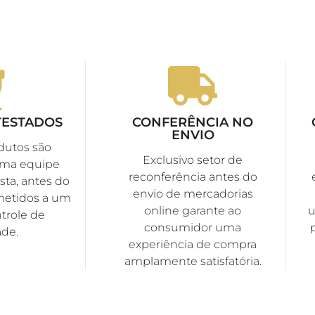
TESTADOS
CONFERÊNCIA NO
ENVIO
dutos são
Exclusivo setor de
uma equipe
reconferência antes do
sta, antes do
envio de mercadorias
metidos a um
online garante ao
u
trole de
consumidor uma
ade.
experiência de compra
amplamente satisfatória.