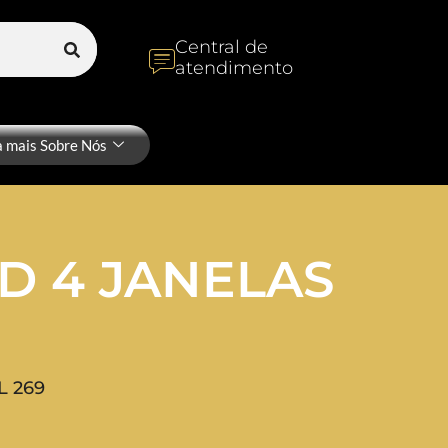
Central de
atendimento
a mais Sobre Nós
D 4 JANELAS
L 269