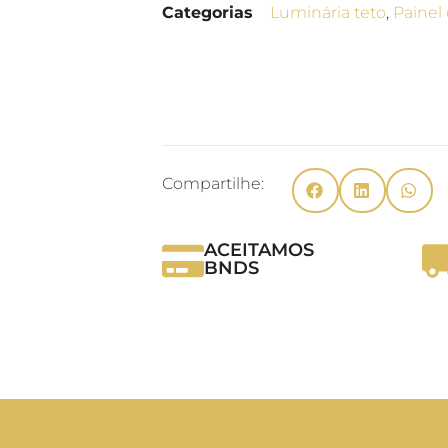
Categorias
Luminária teto
,
Painel 
Compartilhe:
ACEITAMOS
BNDS