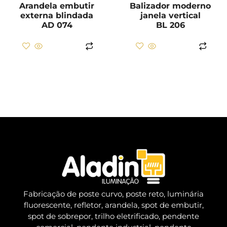
Arandela embutir
Balizador moderno
externa blindada
janela vertical
AD 074
BL 206
LER MAIS
LER MAIS
Fabricação de poste curvo, poste reto, luminária
fluorescente, refletor, arandela, spot de embutir,
spot de sobrepor, trilho eletrificado, pendente