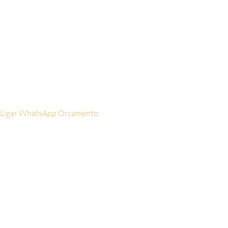
seu celular aqui
Email
Digite seu
email aqui
Ligar
WhatsApp
Orcamento