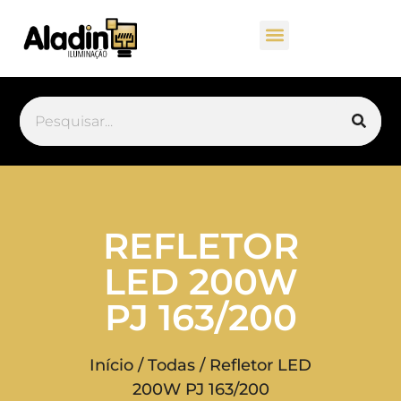
REFLETOR
LED 200W
PJ 163/200
Início
/
Todas
/ Refletor LED
200W PJ 163/200