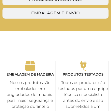
Temperatura
6500K (Branco Frio)
de Cor
EMBALAGEM E ENVIO
Tensão de
Bivolt automático (110V – 220V)
Entrada
Vida Útil
50.000 horas de operação
Estimada
Dimensões
270 x 290 x 60 mm
(L x A x P)
EMBALAGEM DE MADEIRA
PRODUTOS TESTADOS
Nossos produtos são
Todos os produtos são
embalados em
testados por uma equipe
engradados de madeira
técnica especialista,
para maior segurança e
antes do envio e são
proteção durante o
submetidos a um