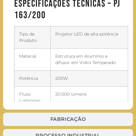
Especificações Técnicas – PJ
163/200
Tipo de
Projetor LED de alta potência
Produto
Material
Estrutura em Alumínio e
difusor em Vidro Temperado
Potência
200W
Fluxo
20.000 lúmens
Luminoso
Abertura do
120° (ampla cobertura
FABRICAÇÃO
Facho
luminosa)
PROCESSO INDUSTRIAL