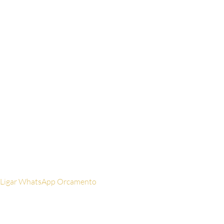
Nome
Digite seu
nome aqui
WhatsApp
Digite
seu celular aqui
Email
Digite seu
email aqui
Ligar
WhatsApp
Orcamento