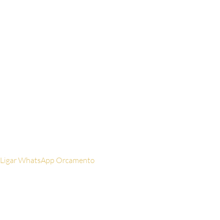
Nome
Digite seu
nome aqui
WhatsApp
Digite
seu celular aqui
Email
Digite seu
email aqui
Ligar
WhatsApp
Orcamento