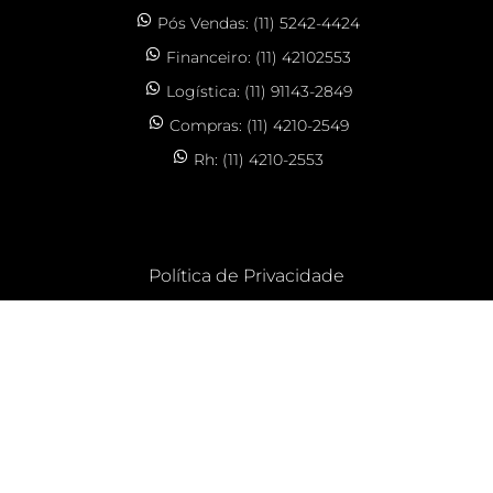
Pós Vendas: (11) 5242-4424
Financeiro: (11) 42102553
Logística: (11) 91143-2849
Compras: (11) 4210-2549
Rh: (11) 4210-2553
Política de Privacidade
CLOS