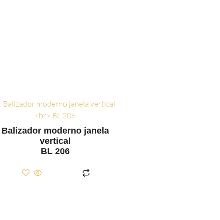
Balizador moderno janela
vertical
BL 206
LER MAIS