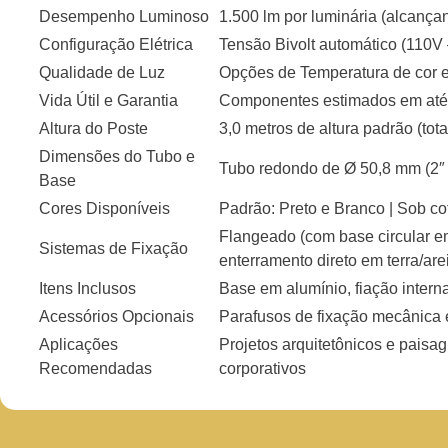
Desempenho Luminoso
1.500 lm por luminária (alcançan
Configuração Elétrica
Tensão Bivolt automático (110V
Qualidade de Luz
Opções de Temperatura de cor 
Vida Útil e Garantia
Componentes estimados em até 2
Altura do Poste
3,0 metros de altura padrão (tot
Dimensões do Tubo e
Tubo redondo de Ø 50,8 mm (2″ 
Base
Cores Disponíveis
Padrão: Preto e Branco | Sob c
Flangeado (com base circular e
Sistemas de Fixação
enterramento direto em terra/are
Itens Inclusos
Base em alumínio, fiação intern
Acessórios Opcionais
Parafusos de fixação mecânica 
Aplicações
Projetos arquitetônicos e paisag
Recomendadas
corporativos