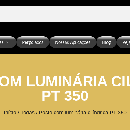
as
Pergolados
Nossas Aplicações
Blog
Vej
OM LUMINÁRIA CI
PT 350
Início
/
Todas
/ Poste com luminária cilíndrica PT 350