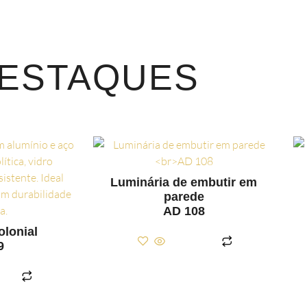
ESTAQUES
Luminária de embutir em
parede
AD 108
olonial
LER MAIS
9
AIS