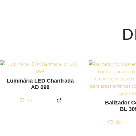
D
Luminária LED Chanfrada
AD 098
LER MAIS
Balizador C
BL 30
LER M