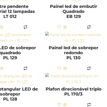
tre pendente
Painel led de embutir
rial 12 lampadas
Quadrado
LT 012
EB 129
LER MAIS
LER MAIS
 LED de sobrepor
Painel led de sobrepor
quadrado
redondo
PL 129
PL 130
LER MAIS
LER MAIS
retangular LED de
Plafon direcionável triplo
sobrepor
PL 170/3
PL 128
LER MAIS