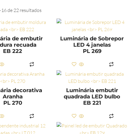
–16 de 22 resultados
ária de embutir
Luminária de Sobrepor
dura recuada
LED 4 janelas
EB 222
PL 269
LER MAIS
LER MAIS
ária decorativa
Luminária embutir
Aranha
quadrada LED bulbo
PL 270
EB 221
LER MAIS
LER MAIS