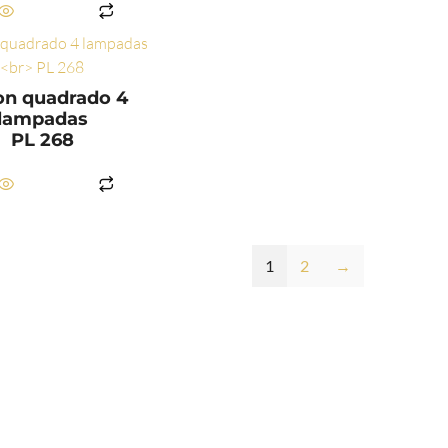
LER MAIS
on quadrado 4
lampadas
PL 268
LER MAIS
1
2
→