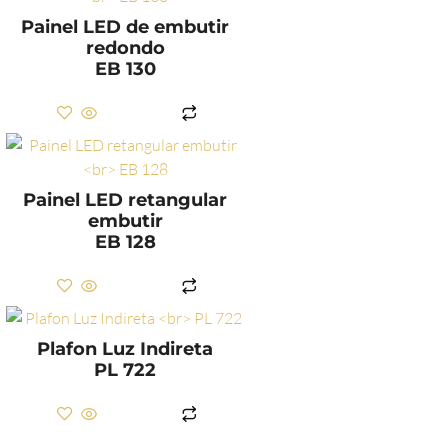
Painel LED de embutir
redondo
EB 130
LER MAIS
Painel LED retangular
embutir
EB 128
LER MAIS
Plafon Luz Indireta
PL 722
LER MAIS