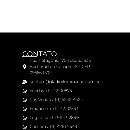
CONTATO
Rua Patagônia, 70 Taboão São
Bernardo do Campo - SP CEP:
09666-070
contato@aladiniluminacao.com.br
Vendas: (11) 42100875
Pós Vendas: (11) 5242-4424
Financeiro: (11) 42102553
Logística: (11) 91143-2849
Compras: (11) 4210-2549