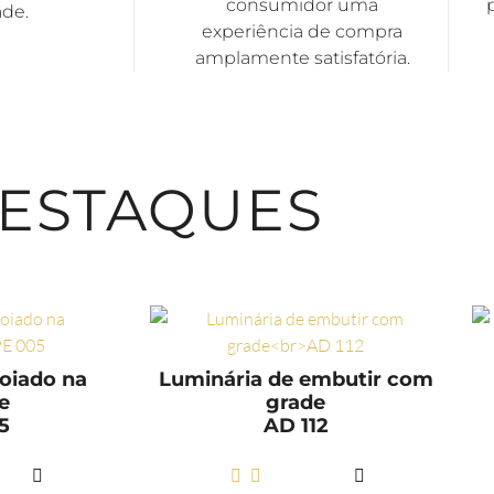
consumidor uma
ade.
experiência de compra
amplamente satisfatória.
ESTAQUES
oiado na
Luminária de embutir com
e
grade
5
AD 112
AIS
LER MAIS