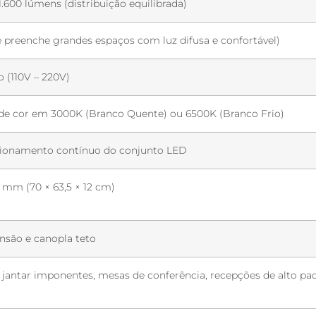
1.600 lúmens (distribuição equilibrada)
e preenche grandes espaços com luz difusa e confortável)
 (110V – 220V)
de cor em 3000K (Branco Quente) ou 6500K (Branco Frio)
ncionamento contínuo do conjunto LED
mm (70 × 63,5 × 12 cm)
nsão e canopla teto
e jantar imponentes, mesas de conferência, recepções de alto pad