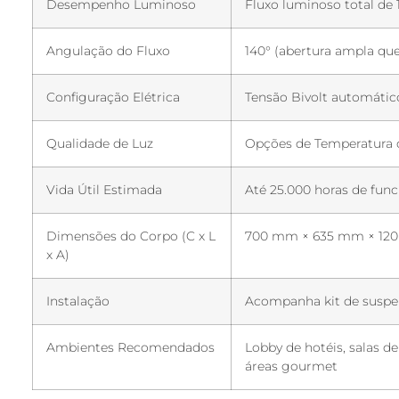
Desempenho Luminoso
Fluxo luminoso total de 
Angulação do Fluxo
140° (abertura ampla qu
Configuração Elétrica
Tensão Bivolt automático
Qualidade de Luz
Opções de Temperatura 
Vida Útil Estimada
Até 25.000 horas de fu
Dimensões do Corpo (C x L
700 mm × 635 mm × 120 
x A)
Instalação
Acompanha kit de suspe
Ambientes Recomendados
Lobby de hotéis, salas d
áreas gourmet