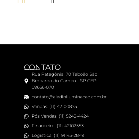
LER MAIS
CONTATO
Rua Patagônia, 70 Taboão São
Bernardo do Campo - SP CEP:
09666-070
contato@aladiniluminacao.com.br
Vendas: (11) 42100875
Pós Vendas: (11) 5242-4424
Financeiro: (11) 42102553
Logística: (11) 91143-2849