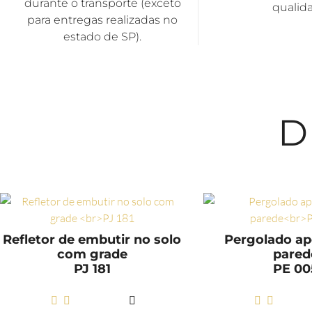
durante o transporte (exceto
qualid
para entregas realizadas no
estado de SP).
D
Refletor de embutir no solo
Pergolado ap
com grade
pared
PJ 181
PE 00
LER MAIS
LER M