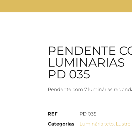
PENDENTE C
LUMINARIAS
PD 035
Pendente com 7 luminárias redond
REF
PD 035
Categorias
Luminária teto
,
Lustre