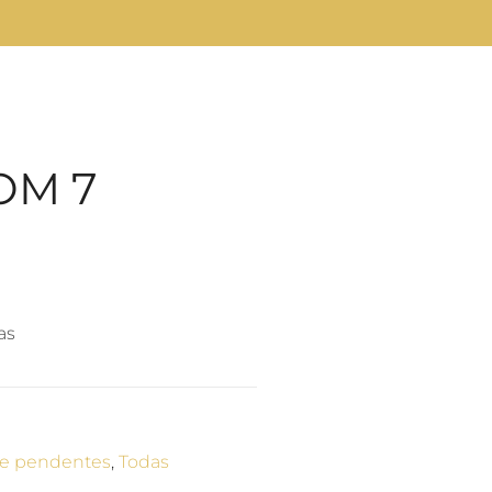
OM 7
as
 e pendentes
,
Todas