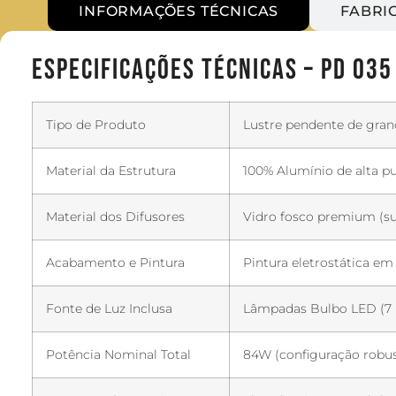
INFORMAÇÕES TÉCNICAS
FABRI
Especificações Técnicas – PD 035
Tipo de Produto
Lustre pendente de gran
Material da Estrutura
100% Alumínio de alta pur
Material dos Difusores
Vidro fosco premium (su
Acabamento e Pintura
Pintura eletrostática em
Fonte de Luz Inclusa
Lâmpadas Bulbo LED (7 u
Potência Nominal Total
84W (configuração robus