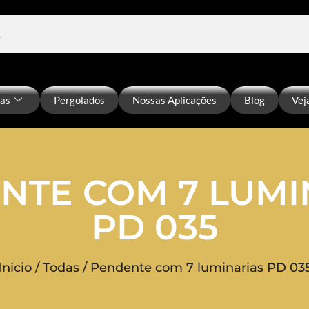
ias
Pergolados
Nossas Aplicações
Blog
Vej
NTE COM 7 LUMI
PD 035
Início
/
Todas
/ Pendente com 7 luminarias PD 03