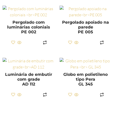
Pergolado com
Pergolado apoiado na
luminárias coloniais
parede
PE 002
PE 005
LER MAIS
LER MAIS
Luminária de embutir
Globo em polietileno
com grade
tipo Pera
AD 112
GL 345
LER MAIS
LER MAIS