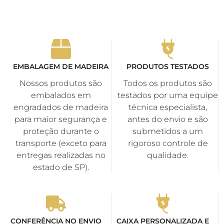
parques, edifícios, hotéis e
pousadas
Resistência
À prova d’água e poeira
(proteção externa reforçada)
EMBALAGEM DE MADEIRA
PRODUTOS TESTADOS
Eficiência
Alta eficiência com baixo
Nossos produtos são
Todos os produtos são
Energética
consumo de energia
embalados em
testados por uma equipe
engradados de madeira
técnica especialista,
para maior segurança e
antes do envio e são
proteção durante o
submetidos a um
transporte (exceto para
rigoroso controle de
entregas realizadas no
qualidade.
estado de SP).
CONFERÊNCIA NO ENVIO
CAIXA PERSONALIZADA E