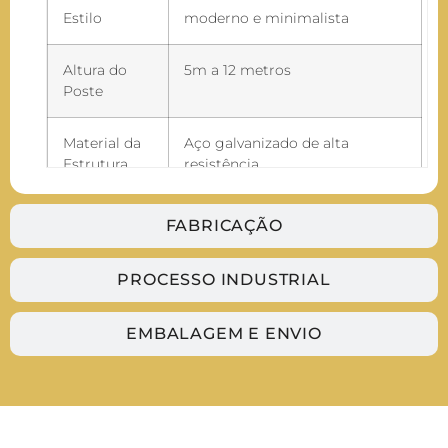
Estilo
moderno e minimalista
Altura do
5m a 12 metros
Poste
Material da
Aço galvanizado de alta
Estrutura
resistência
Fonte de Luz
LED integrado
FABRICAÇÃO
Potência do
50W a 200W
PROCESSO INDUSTRIAL
LED
EMBALAGEM E ENVIO
Acabamento
Pintura eletrostática de alta
durabilidade (resistente a
intempéries)
Aplicação
Jardins, condomínios, praças,