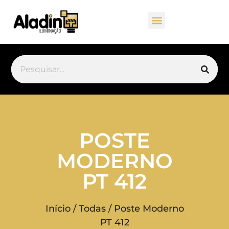
POSTE
MODERNO
PT 412
Início
/
Todas
/ Poste Moderno
PT 412