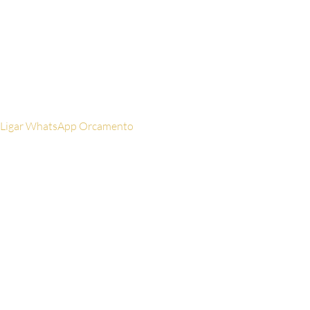
Email
Digite seu
email aqui
Ligar
WhatsApp
Orcamento