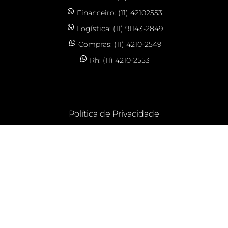
Financeiro: (11) 42102553
Logística: (11) 91143-2849
Compras: (11) 4210-2549
Rh: (11) 4210-2553
Política de Privacidade
CLOS