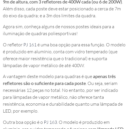
9m de altura, com 3 refletores de 400W cada (ou 6 de 200W)
.
Além disso, cada poste deve estar posicionado a cerca de 7m
do eixo da quadra; e a 3m dos limites da quadra.
Agora sim, conheça alguns de nossos postes ideais para a
iluminação de quadras poliesportivas!
O refletor
PJ 161
é uma boa opção para essa função. O modelo
é produzido em alumínio, conta com vidro temperado (que
oferece maior resistência que o tradicional) e suporta
lâmpadas de vapor metálico de até 400W.
A vantagem deste modelo para quadras é que
apenas três
refletores são o suficiente para cada poste
. Ou seja, seriam
necessárias 12 peças no total. No entanto, por ser indicado
para lâmpadas de vapor metálico, não oferece tanta
resistência, economia e durabilidade quanto uma lâmpada de
LED, por exemplo.
Outra boa opção é o
PJ 163
. O modelo é produzido em
alumínio, aço e vidro temperado e funciona com
lâmpada LED
,