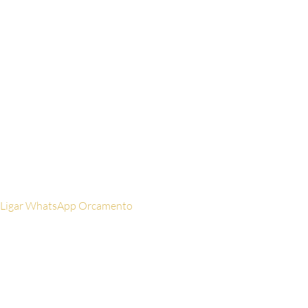
nome aqui
WhatsApp
Digite
seu celular aqui
Email
Digite seu
email aqui
Ligar
WhatsApp
Orcamento