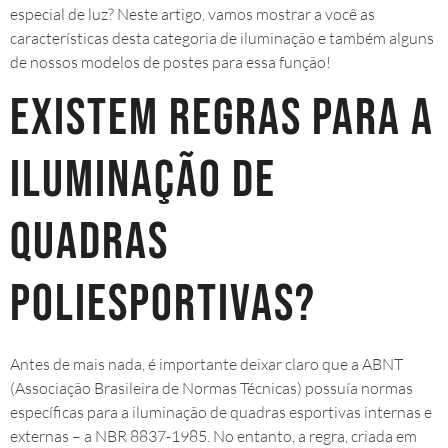
especial de luz? Neste artigo, vamos mostrar a você as
características desta categoria de iluminação e também alguns
de nossos modelos de postes para essa função!
Existem regras para a
iluminação de
quadras
poliesportivas?
Antes de mais nada, é importante deixar claro que a ABNT
(Associação Brasileira de Normas Técnicas) possuía normas
específicas para a iluminação de quadras esportivas internas e
externas – a NBR 8837-1985. No entanto, a regra, criada em