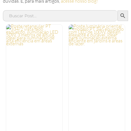
dúvidas. E, para mais artigos,
acesse nosso blog!
SEAR
Search
for: