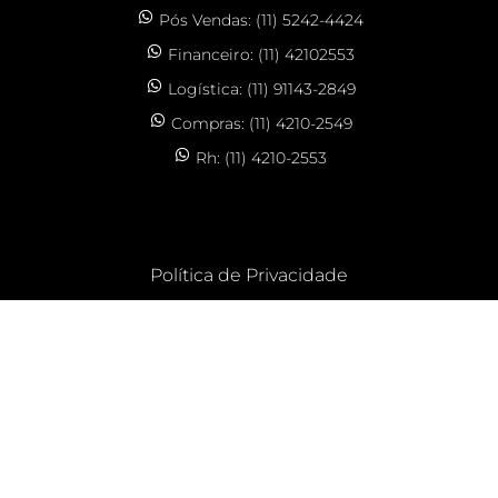
Pós Vendas: (11) 5242-4424
Financeiro: (11) 42102553
Logística: (11) 91143-2849
Compras: (11) 4210-2549
Rh: (11) 4210-2553
Política de Privacidade
CLOS