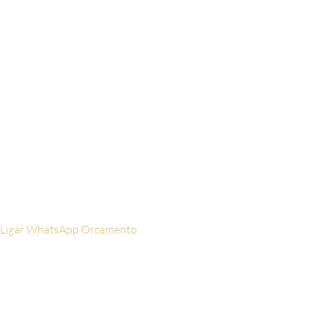
Nome
Digite seu
nome aqui
WhatsApp
Digite
seu celular aqui
Email
Digite seu
email aqui
Ligar
WhatsApp
Orcamento