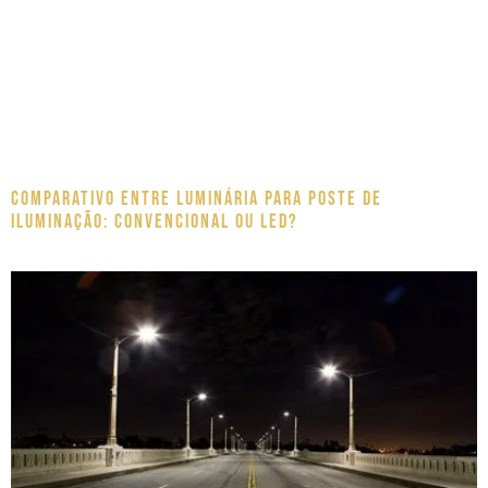
Comparativo entre luminária para poste de
iluminação: Convencional ou LED?