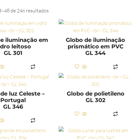
3–48 de 246 resultados
de iluminação em
Globo de iluminação
idro leitoso
prismático em PVC
GL 301
GL 344
LER MAIS
LER MAIS
de luz Celeste –
Globo de polietileno
Portugal
GL 302
GL 346
LER MAIS
LER MAIS