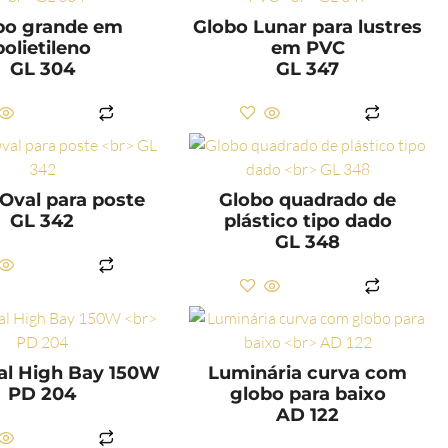
bo grande em
Globo Lunar para lustres
polietileno
em PVC
GL 304
GL 347
LER MAIS
LER MAIS
Oval para poste
Globo quadrado de
GL 342
plástico tipo dado
GL 348
LER MAIS
LER MAIS
ial High Bay 150W
Luminária curva com
PD 204
globo para baixo
AD 122
LER MAIS