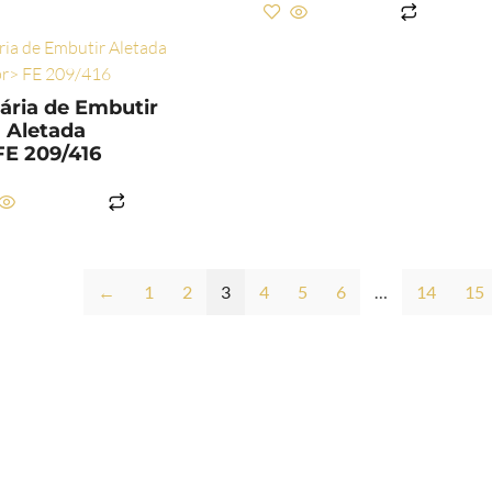
LER MAIS
ária de Embutir
Aletada
FE 209/416
LER MAIS
←
1
2
3
4
5
6
…
14
15