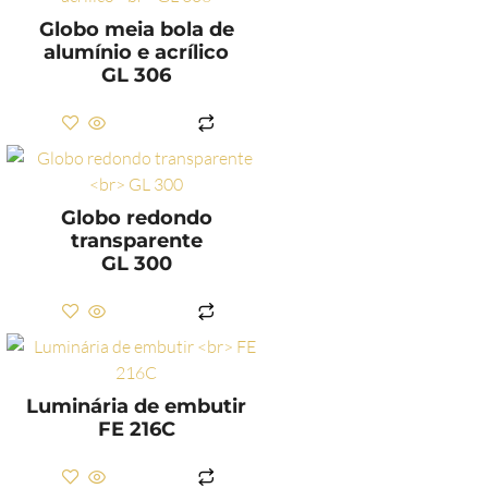
Globo meia bola de
alumínio e acrílico
GL 306
LER MAIS
Globo redondo
transparente
GL 300
LER MAIS
Luminária de embutir
FE 216C
LER MAIS