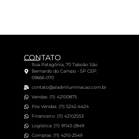
CONTATO
Rua Patagônia, 70 Taboão São
Bernardo do Campo - SP CEP:
09666-070
contato@aladiniluminacao.com.br
Vendas: (11) 42100875
Pós Vendas: (11) 5242-4424
Financeiro: (11) 42102553
Logística: (11) 91143-2849
Compras: (11) 4210-2549