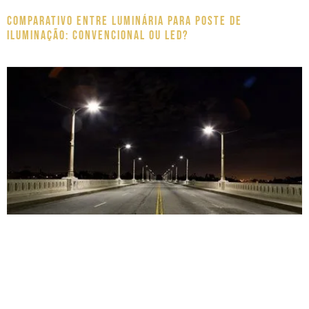
Comparativo entre luminária para poste de
iluminação: Convencional ou LED?