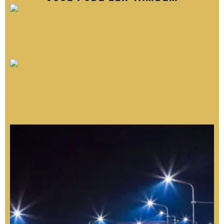
Poste Telecônico: Alternativa Técnica ao Cônico
Contínuo
Poste de Iluminação para Praças: Critérios
Técnicos para Projetos Públicos Eficientes e
Duráveis