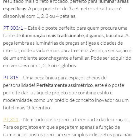
resultado mais direto e focado, perfeito para
iluminar áreas
específicas
. A peça pode ter de 3 a 6 metros de altura e é
disponível com 1, 2, 3 ou 4 pétalas.
PT 303/1
– Este é o poste perfeito para quem procura uma
fonte de
iluminação mais tradicional e, digamos, bucólica
. A
peça lembra as luminárias de praças antigas e cidades de
interior, onde a vida é mais pacata e feliz. Assim, a sensação é
de um ambiente aconchegante e familiar. Pode ser adquirido
em versões com 1, 2, 3 ou 4 globos.
PT 315
– Uma peça única para espaços cheios de
personalidade!
Perfeitamente assimétrico
, este é o poste
perfeito dar luz àquele projeto que combina estilo e
modernidade, como um prédio de conceito inovador ou um
hotel mais “diferentão”.
PT
321
– Nem todo poste precisa fazer parte da decoração.
Para os projetos em que a peça tem apenas a função de
iluminar, os postes precisam ser simples e discretos para
não