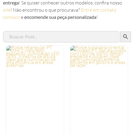
entrega
! Se quiser conhecer outros modelos, confira nosso
site
! Não encontrou o que procurava?
Entre em contato
conosco
e
encomende sua peça personalizada
!
SEAR
Search
for: