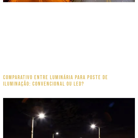
Comparativo entre luminária para poste de
iluminação: Convencional ou LED?