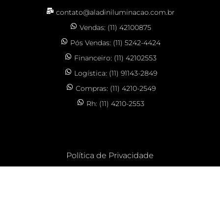
contato@aladiniluminacao.com.br
Vendas: (11) 42100875
Pós Vendas: (11) 5242-4424
Financeiro: (11) 42102553
Logística: (11) 91143-2849
Compras: (11) 4210-2549
Rh: (11) 4210-2553
Política de Privacidade
CLOS