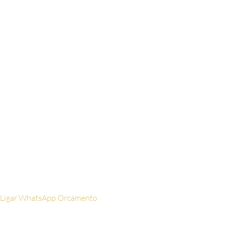
contato rapidamente.
Nome
Digite seu
nome aqui
WhatsApp
Digite
seu celular aqui
Email
Digite seu
email aqui
Ligar
WhatsApp
Orcamento