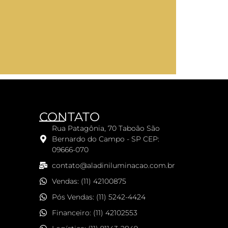
CONTATO
Rua Patagônia, 70 Taboão São
Bernardo do Campo - SP CEP:
09666-070
contato@aladiniluminacao.com.br
Vendas: (11) 42100875
Pós Vendas: (11) 5242-4424
Financeiro: (11) 42102553