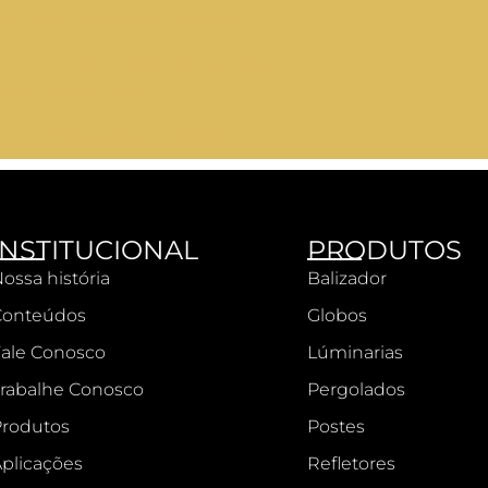
ficiência na Iluminação Externa
ência, segurança e economia
INSTITUCIONAL
PRODUTOS
ossa história
Balizador
Conteúdos
Globos
ale Conosco
Lúminarias
rabalhe Conosco
Pergolados
rodutos
Postes
plicações
Refletores