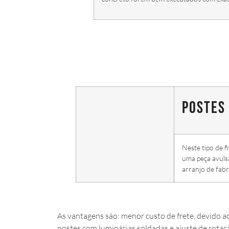
Postes
Neste tipo de f
uma peça avulsa
arranjo de fab
As vantagens são: menor custo de frete, devido 
postes com luminárias soldadas e ajuste de rotaçã