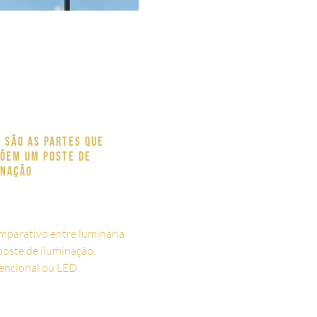
s são as partes que
õem um poste de
inação