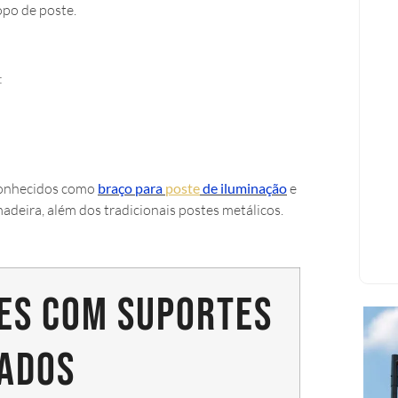
po de poste.
:
conhecidos como
braço para
poste
de iluminação
e
deira, além dos tradicionais postes metálicos.
es com suportes
ados