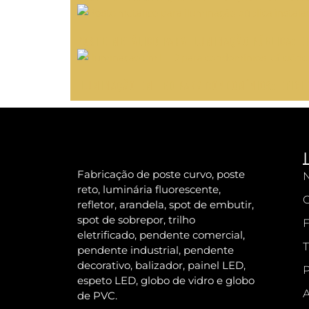
Poste Metálico para Iluminação Pública: E
Iluminação em LED para condomínios: efici
Fabricação de poste curvo, poste
N
reto, luminária fluorescente,
refletor, arandela, spot de embutir,
spot de sobrepor, trilho
F
eletrificado, pendente comercial,
T
pendente industrial, pendente
decorativo, balizador, painel LED,
P
espeto LED, globo de vidro e globo
A
de PVC.