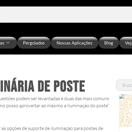
ias
Pergolados
Nossas Aplicações
Blog
Vej
inária de poste
Search
for:
uestões podem ser levantadas e duas das mais comuns
como posso aproveitar ao máximo a iluminação do poste”.
as opções de suporte de iluminação para postes de