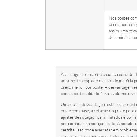
Nos postes com 
permanentement
assim uma peça
de luminária t
A vantagem principal é o custo reduzido d
ao suporte acoplado o custo de matéria 
preço menor por poste. A desvantagem es
com suporte soldado é mais volumoso val
Uma outra desvantagem está relacionada a
poste com base, a rotação do poste para aju
ajustes de rotação ficam limitados e por 
posicionadas na posição exata. A possibil
restrita. Isso pode acarretar em problema
concreto forem bem executados com exa