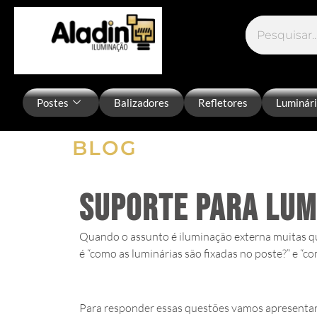
Postes
Balizadores
Refletores
Luminár
BLOG
Suporte para lum
Quando o assunto é iluminação externa muitas q
é “como as luminárias são fixadas no poste?” e “
Para responder essas questões vamos apresentar 