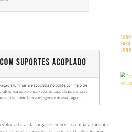
Comp
para
Conv
 com suportes acoplado
ixação a luminária é acoplada no poste por meio de
 cilíndrica que é encaixada no topo do poste. Esse
ricação também tem vantagens e desvantagens.
ao volume total da carga ser menor se compararmos aos
o da luminária em relação ao poste é facilitado, pois