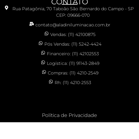
CONTATO
Rua Patagônia, 70 Taboão São Bernardo do Campo - SP
CEP: 09666-070
contato@aladiniluminacao.com.br
Vendas: (11) 42100875
Pós Vendas: (11) 5242-4424
Financeiro: (11) 42102553
Logística: (11) 91143-2849
Compras: (11) 4210-2549
Rh: (11) 4210-2553
Política de Privacidade
CLOS