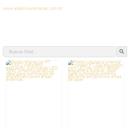
www.aladiniluminacao.com.br
SEAR
Search
for: