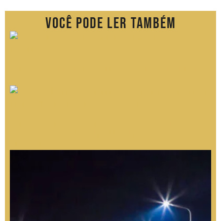
Você pode ler também
Poste Telecônico: Alternativa Técnica ao Cônico
Contínuo
Poste de Iluminação para Praças: Critérios
Técnicos para Projetos Públicos Eficientes e
Duráveis