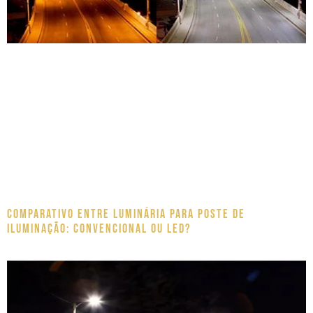
Comparativo entre luminária para poste de
iluminação: Convencional ou LED?