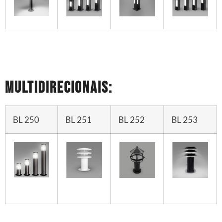
Multidirecionais:
BL 250
BL 251
BL 252
BL 253