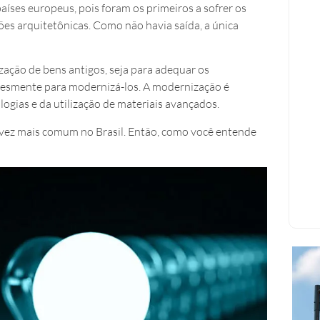
aíses europeus, pois foram os primeiros a sofrer os
ões arquitetônicas. Como não havia saída, a única
zação de bens antigos, seja para adequar os
esmente para modernizá-los. A modernização é
ogias e da utilização de materiais avançados.
a vez mais comum no Brasil. Então, como você entende