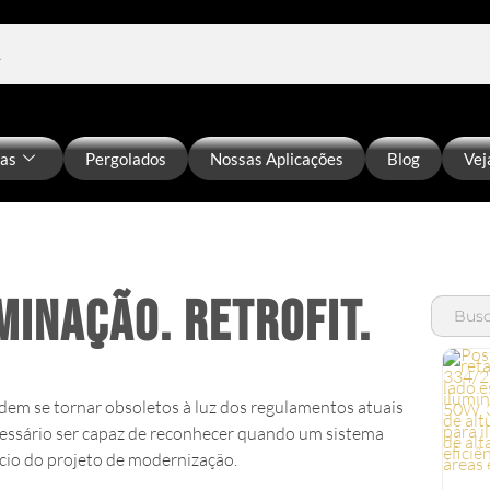
ias
Pergolados
Nossas Aplicações
Blog
Vej
minação. Retrofit.
Search
for:
dem se tornar obsoletos à luz dos regulamentos atuais
cessário ser capaz de reconhecer quando um sistema
cio do projeto de modernização.