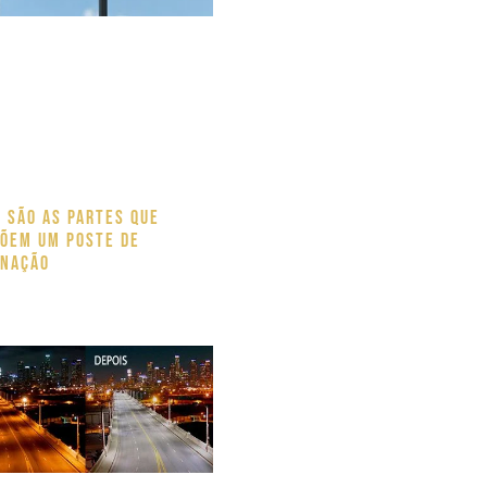
s são as partes que
õem um poste de
inação