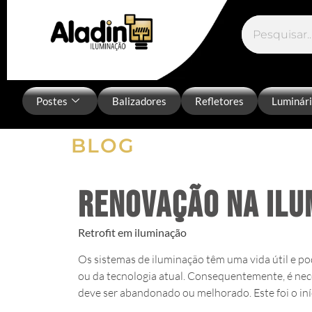
Postes
Balizadores
Refletores
Luminár
BLOG
Renovação na Ilu
Retrofit em iluminação
Os sistemas de iluminação têm uma vida útil e po
ou da tecnologia atual. Consequentemente, é ne
deve ser abandonado ou melhorado. Este foi o iní