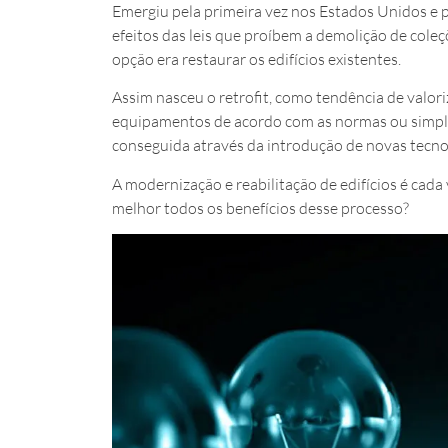
Emergiu pela primeira vez nos Estados Unidos e p
efeitos das leis que proíbem a demolição de coleç
opção era restaurar os edifícios existentes.
Assim nasceu o retrofit, como tendência de valori
equipamentos de acordo com as normas ou simpl
conseguida através da introdução de novas tecnol
A modernização e reabilitação de edifícios é cad
melhor todos os benefícios desse processo?