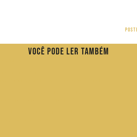
Post
Você pode ler também
Cônico Contínuo
s Técnicos para Projetos Públicos Eficientes e Duráveis
ficiência na Iluminação Externa
ência, segurança e economia