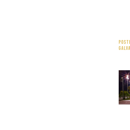
Post
galv