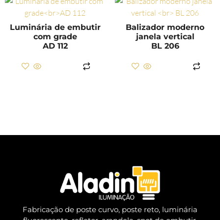
Luminária de embutir
Balizador moderno
com grade
janela vertical
AD 112
BL 206
LER MAIS
LER MAIS
Fabricação de poste curvo, poste reto, luminária