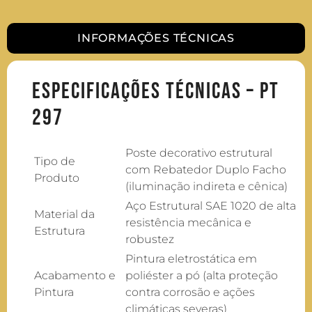
INFORMAÇÕES TÉCNICAS
Especificações Técnicas – PT
297
Poste decorativo estrutural
Tipo de
com Rebatedor Duplo Facho
Produto
(iluminação indireta e cênica)
Aço Estrutural SAE 1020 de alta
Material da
resistência mecânica e
Estrutura
robustez
Pintura eletrostática em
Acabamento e
poliéster a pó (alta proteção
Pintura
contra corrosão e ações
climáticas severas)