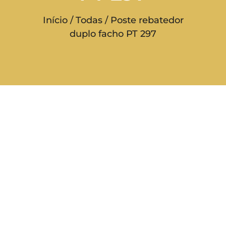
Início
/
Todas
/ Poste rebatedor
duplo facho PT 297