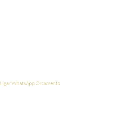
WhatsApp
Digite
seu celular aqui
Email
Digite seu
email aqui
Ligar
WhatsApp
Orcamento