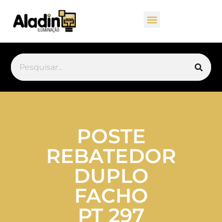
POSTE
REBATEDOR
DUPLO
FACHO
PT 297