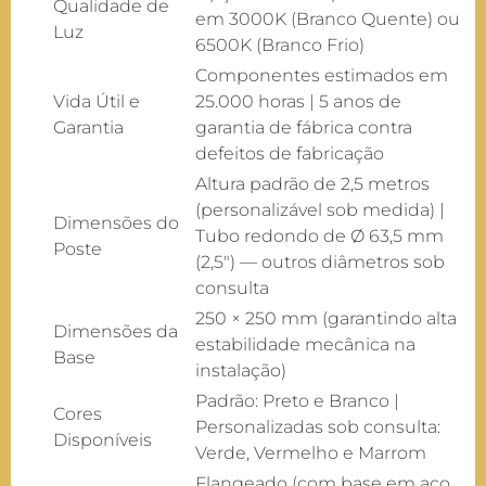
Qualidade de
em 3000K (Branco Quente) ou
Luz
6500K (Branco Frio)
Componentes estimados em
Vida Útil e
25.000 horas | 5 anos de
Garantia
garantia de fábrica contra
defeitos de fabricação
Altura padrão de 2,5 metros
(personalizável sob medida) |
Dimensões do
Tubo redondo de Ø 63,5 mm
Poste
(2,5″) — outros diâmetros sob
consulta
250 × 250 mm (garantindo alta
Dimensões da
estabilidade mecânica na
Base
instalação)
Padrão: Preto e Branco |
Cores
Personalizadas sob consulta:
Disponíveis
Verde, Vermelho e Marrom
Flangeado (com base em aço