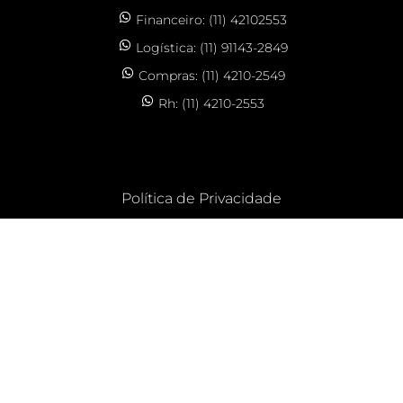
Financeiro: (11) 42102553
Logística: (11) 91143-2849
Compras: (11) 4210-2549
Rh: (11) 4210-2553
Política de Privacidade
CLOS