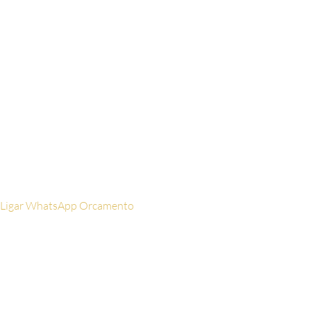
nome aqui
WhatsApp
Digite
seu celular aqui
Email
Digite seu
email aqui
Ligar
WhatsApp
Orcamento