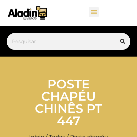
POSTE
CHAPÉU
CHINÊS PT
447
Início
/
Todas
/ Poste chapéu