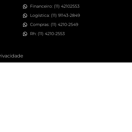
Financeiro: (11) 42102553
Logística: (11) 91143-2849
Compras: (11) 4210-2549
Rh: (11) 4210-2553
Privacidade
MODULE