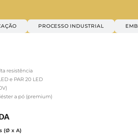
CAÇÃO
PROCESSO INDUSTRIAL
EMB
ta resistência
a LED e PAR 20 LED
0V)
liéster a pó (premium)
ADA
 (Ø x A)