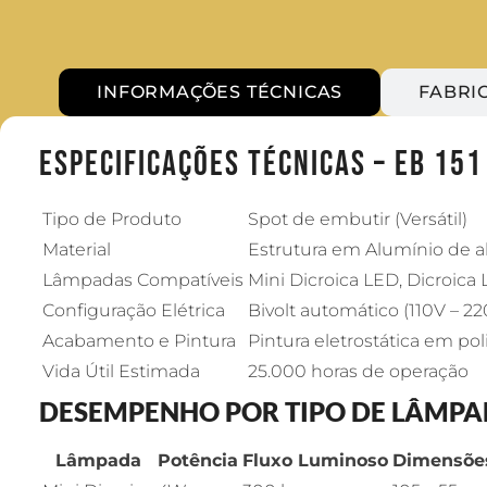
INFORMAÇÕES TÉCNICAS
FABRI
Especificações Técnicas – EB 151
Tipo de Produto
Spot de embutir (Versátil)
Material
Estrutura em Alumínio de al
Lâmpadas Compatíveis
Mini Dicroica LED, Dicroic
Configuração Elétrica
Bivolt automático (110V – 22
Acabamento e Pintura
Pintura eletrostática em po
Vida Útil Estimada
25.000 horas de operação
DESEMPENHO POR TIPO DE LÂMP
Lâmpada
Potência
Fluxo Luminoso
Dimensões