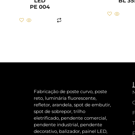
LED
BL 35
PE 004
LER M
LER MAIS
Fabricação de poste curvo, poste
N
reto, luminária fluorescente,
refletor, arandela, spot de embutir,
spot de sobrepor, trilho
F
eletrificado, pendente comercial,
T
pendente industrial, pendente
decorativo, balizador, painel LED,
P