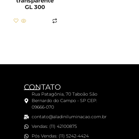
transparente
GL 300
LER MAIS
CONTATO
Rua Patagônia, 70 Taboão São
Bernardo do Campo - SP CEP:
09666-070
contato@aladiniluminacao.com.br
Vendas: (11) 42100875
Pós Vendas: (11) 5242-4424