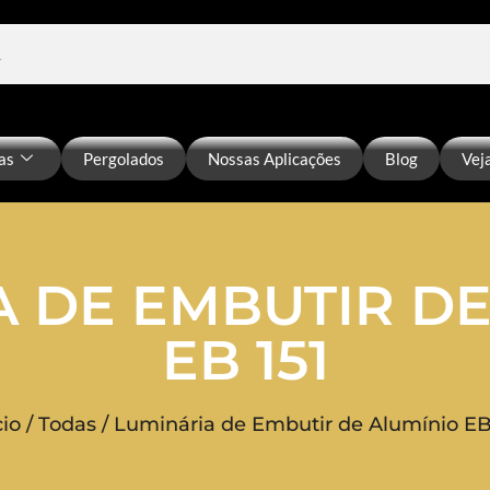
as
Pergolados
Nossas Aplicações
Blog
Vej
A DE EMBUTIR DE
EB 151
cio
/
Todas
/ Luminária de Embutir de Alumínio EB