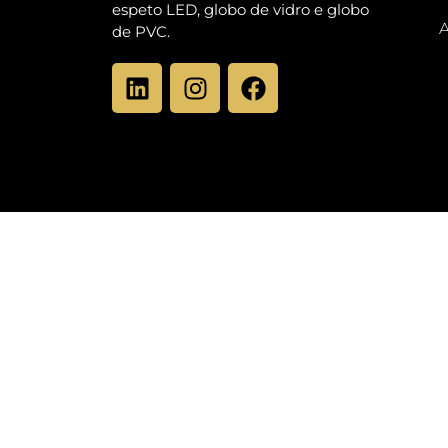
espeto LED, globo de vidro e globo
A
de PVC.
Agilidade e
praticidade: