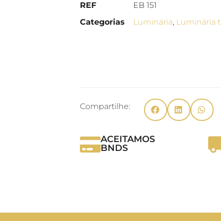
REF
EB 151
Categorias
Luminária
,
Luminária 
Compartilhe:
ACEITAMOS
BNDS