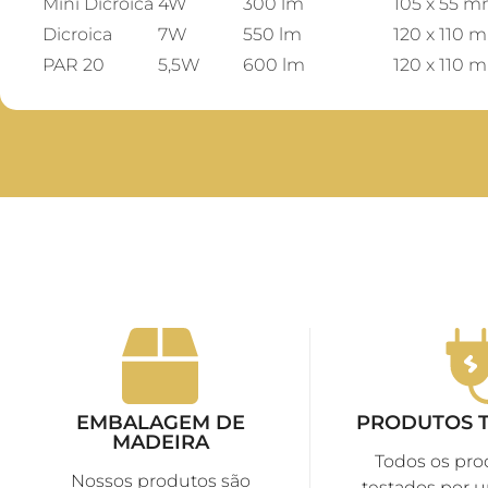
Mini Dicroica
4W
300 lm
105 x 55 
Dicroica
7W
550 lm
120 x 110 
PAR 20
5,5W
600 lm
120 x 110 
EMBALAGEM DE
PRODUTOS 
MADEIRA
Todos os pro
Nossos produtos são
testados por 