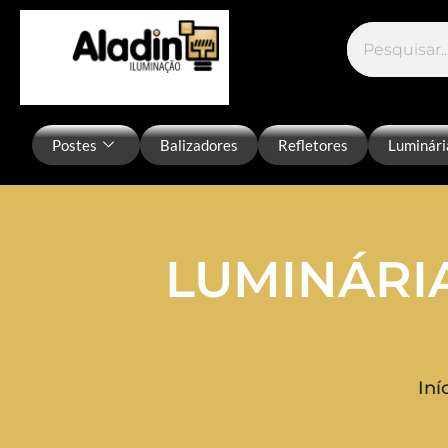
Postes
Balizadores
Refletores
Luminári
LUMINÁRI
Iní