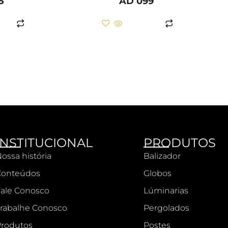
5
AD 099
AIS
LER MAIS
INSTITUCIONAL
PRODUTOS
ossa história
Balizador
Conteúdos
Globos
ale Conosco
Lúminarias
rabalhe Conosco
Pergolados
rodutos
Postes