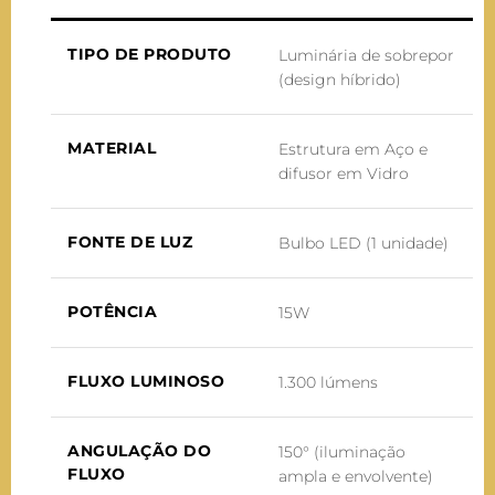
TIPO DE PRODUTO
Luminária de sobrepor
(design híbrido)
MATERIAL
Estrutura em Aço e
difusor em Vidro
FONTE DE LUZ
Bulbo LED (1 unidade)
POTÊNCIA
15W
FLUXO LUMINOSO
1.300 lúmens
ANGULAÇÃO DO
150° (iluminação
FLUXO
ampla e envolvente)