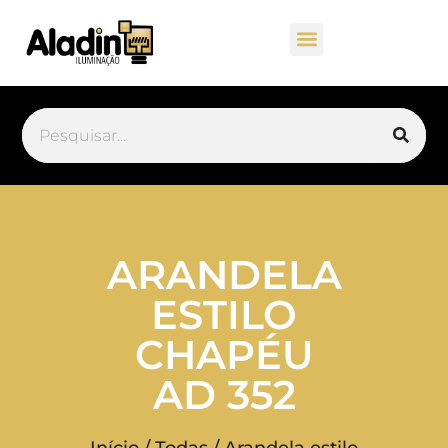
ARANDELA
ESTILO
CHAPÉU
AD 352
Início
/
Todas
/ Arandela estilo