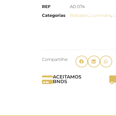
REF
AD 074
Categorias
Balizador
,
Luminária
,
L
Compartilhe:
ACEITAMOS
BNDS