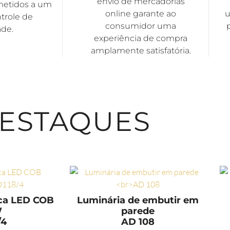
envio de mercadorias
metidos a um
online garante ao
u
trole de
consumidor uma
ade.
experiência de compra
amplamente satisfatória.
ESTAQUES
ica LED COB
Luminária de embutir em
W
parede
/4
AD 108