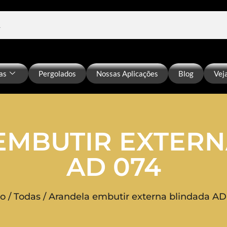
as
Pergolados
Nossas Aplicações
Blog
Vej
EMBUTIR EXTERN
AD 074
io
/
Todas
/ Arandela embutir externa blindada AD