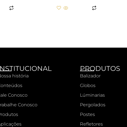
AIS
LER MAIS
INSTITUCIONAL
PRODUTOS
ossa história
Balizador
Conteúdos
Globos
ale Conosco
Lúminarias
rabalhe Conosco
Pergolados
rodutos
Postes
plicações
Refletores