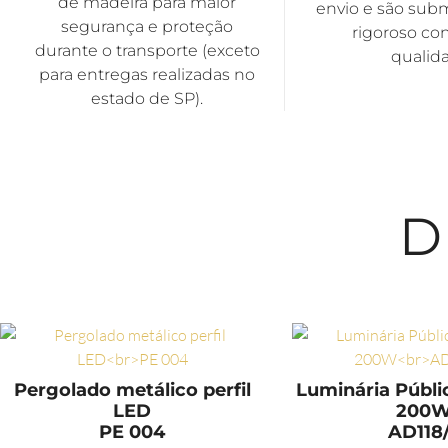
de madeira para maior
envio e são sub
segurança e proteção
rigoroso con
durante o transporte (exceto
qualid
para entregas realizadas no
estado de SP).
D
Pergolado metálico perfil
Luminária Públ
LED
200
PE 004
AD118