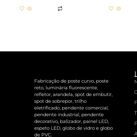
LER MAIS
LER M
Fabricação de poste curvo, poste
N
reto, luminária fluorescente,
refletor, arandela, spot de embutir,
spot de sobrepor, trilho
F
eletrificado, pendente comercial,
T
pendente industrial, pendente
decorativo, balizador, painel LED,
P
espeto LED, globo de vidro e globo
A
de PVC.