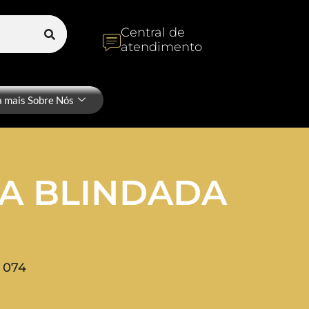
Central de
atendimento
a mais Sobre Nós
A BLINDADA
 074