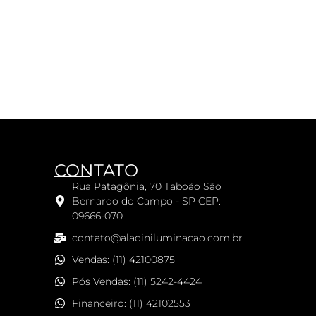
CONTATO
Rua Patagônia, 70 Taboão São
Bernardo do Campo - SP CEP:
09666-070
contato@aladiniluminacao.com.br
Vendas: (11) 42100875
Pós Vendas: (11) 5242-4424
Financeiro: (11) 42102553