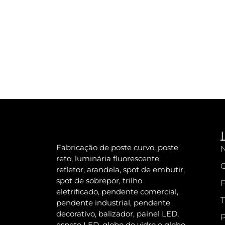
Fabricação de poste curvo, poste
N
reto, luminária fluorescente,
refletor, arandela, spot de embutir,
spot de sobrepor, trilho
F
eletrificado, pendente comercial,
T
pendente industrial, pendente
decorativo, balizador, painel LED,
P
espeto LED, globo de vidro e globo