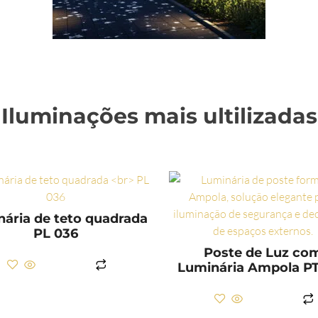
Iluminações mais ultilizadas
ária de teto quadrada
PL 036
Poste de Luz co
LER MAIS
Luminária Ampola P
LER MAIS