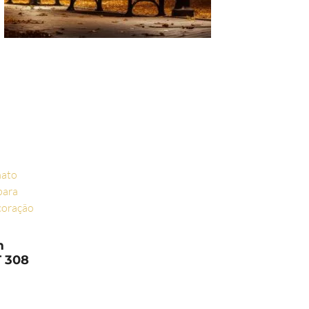
m
T 308