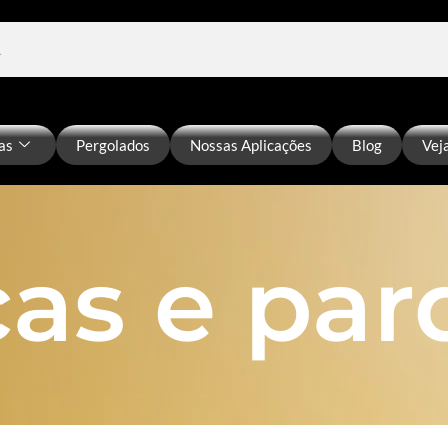
as
Pergolados
Nossas Aplicações
Blog
Vej
ças e par