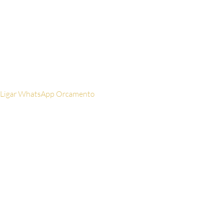
Email
Digite seu
email aqui
Ligar
WhatsApp
Orcamento