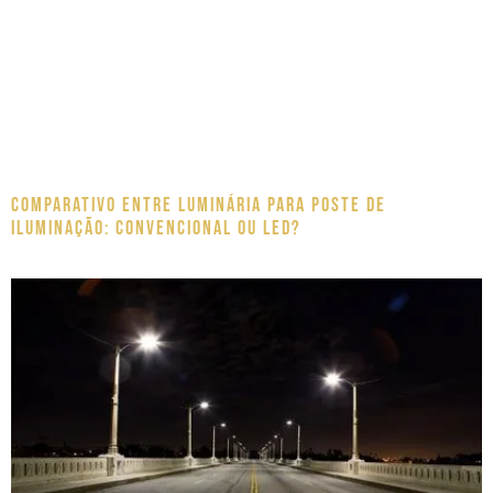
Comparativo entre luminária para poste de
iluminação: Convencional ou LED?