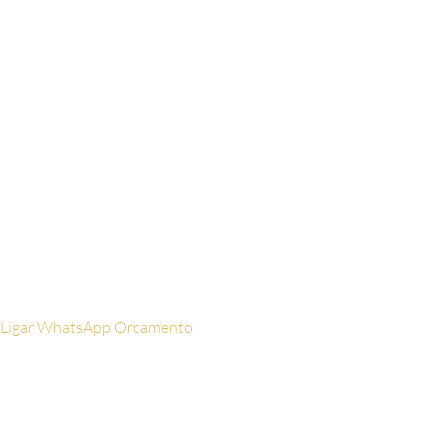
Nome
Digite seu
nome aqui
WhatsApp
Digite
seu celular aqui
Email
Digite seu
email aqui
Ligar
WhatsApp
Orcamento