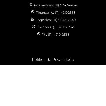
Pós Vendas: (11) 5242-4424
Financeiro: (11) 42102553
Logística: (11) 91143-2849
Compras: (11) 4210-2549
Rh: (11) 4210-2553
Política de Privacidade
CLOS